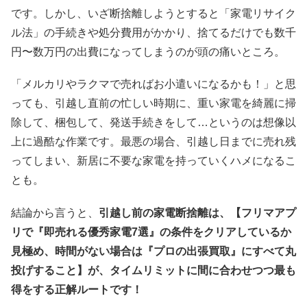
です。しかし、いざ断捨離しようとすると「家電リサイク
ル法」の手続きや処分費用がかかり、捨てるだけでも数千
円〜数万円の出費になってしまうのが頭の痛いところ。
「メルカリやラクマで売ればお小遣いになるかも！」と思
っても、引越し直前の忙しい時期に、重い家電を綺麗に掃
除して、梱包して、発送手続きをして…というのは想像以
上に過酷な作業です。最悪の場合、引越し日までに売れ残
ってしまい、新居に不要な家電を持っていくハメになるこ
とも。
結論から言うと、
引越し前の家電断捨離は、【フリマアプ
リで『即売れる優秀家電7選』の条件をクリアしているか
見極め、時間がない場合は『プロの出張買取』にすべて丸
投げすること】が、タイムリミットに間に合わせつつ最も
得をする正解ルートです！