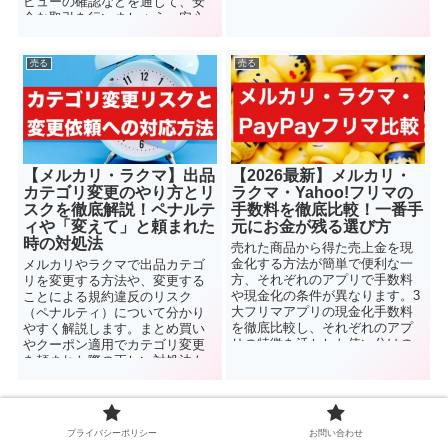
す。大型商品の発送で失敗した
ビューの確認などを通じて、安
くない方は必見です。
全な取引を行いましょう。安心
してメルカリを利用し、円滑な
取引を実現しましょう。
売る
売る
【メルカリ・ラクマ】出品
【2026最新】メルカリ・
カテゴリ変更のやり方とリ
ラクマ・Yahoo!フリマの
スクを徹底解説！ペナルテ
手数料を徹底比較！一番手
ィや「変えて」と頼まれた
元にお金が残る選び方
時の対処法
売れた商品から得た売上金を現
金化する方法が簡単で便利な一
メルカリやラクマで出品カテゴ
方、それぞれのアプリで手数料
リを変更する方法や、変更する
や現金化の条件が異なります。3
ことによる規約違反のリスク
大フリマアプリの現金化手数料
（ペナルティ）について分かり
を徹底比較し、それぞれのアプ
やすく解説します。まとめ買い
リの特徴を活かした使い分けの
やクーポン適用でカテゴリ変更
コツをご紹介します！
を頼まれた際の正しい対処法も
紹介。
プライバシーポリシー
お問い合わせ