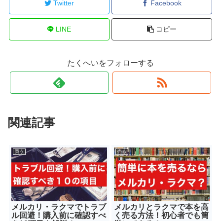
Twitter
Facebook
LINE
コピー
たくへいをフォローする
関連記事
買う
売る
メルカリ・ラクマでトラブ
メルカリとラクマで本を高
ル回避！購入前に確認すべ
く売る方法！初心者でも簡