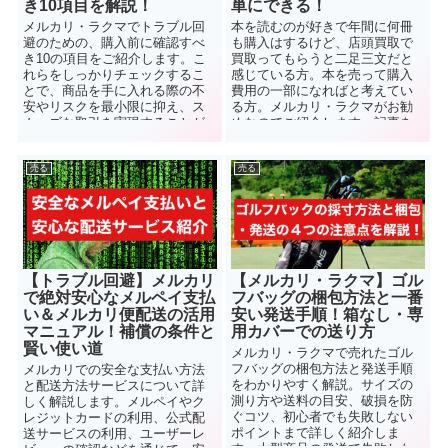
き10項目を解説！
単にできる！
メルカリ・ラクマでトラブル回
本を読むのが好きで年間に何冊
避のための、購入前に確認すべ
も購入はするけど、店頭買取で
き10の項目をご紹介します。こ
買取ってもらうと二足三文だと
れらをしっかりチェックするこ
感じている方。本を売って購入
とで、商品を手に入れる際の不
費用の一部になればと考えてい
安やリスクを最小限に抑え、ス
る方。メルカリ・ラクマがお勧
ムーズな取引を実現することが
めなのでご紹介します。記事を
できます。
読んで興味を持たれたら是非試
してみて下さい。
売る
売る
【トラブル回避】メルカリ
【メルカリ・ラクマ】ゴル
で絶対安心なメルペイ支払
フバッグの梱包方法と一番
い＆メルカリ便配送の活用
安い発送手順！箱なし・専
マニュアル！補償の条件と
用カバーでの送り方
賢い使い道
メルカリ・ラクマで売れたゴル
フバッグの梱包方法と発送手順
メルカリでの安全な支払い方法
をわかりやすく解説。サイズの
と配送方法サービスについて詳
測り方や送料の目安、破損を防
しく解説します。メルペイやク
ぐコツ、初心者でも失敗しない
レジットカードの利用、公式配
ポイントまで詳しく紹介しま
送サービスの利用、ユーザーレ