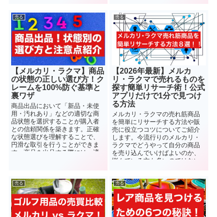
ので、是非ご参考ください。
組みを解説します。
売る
売る
【メルカリ・ラクマ】商品
【2026年最新】メルカ
の状態の正しい選び方！ク
リ・ラクマで売れるものを
レームを100%防ぐ基準と
探す簡単リサーチ術！公式
裏ワザ
アプリだけで1分で見つけ
る方法
商品出品において「新品・未使
用・汚れあり」などの適切な商
メルカリ・ラクマの売れ筋商品
品状態を選択することが購入者
を簡単にリサーチする方法や販
との信頼関係を築きます。正確
売に役立つコツについてご紹介
な状態選びを理解することで、
します。今流行りのメルカリ・
円滑な取引を行うことができま
ラクマでどうやって自分の商品
す。商品を出品する際には、適
を売り込んでいけばよいのか、
切な状態の選択と正確な記述を
悩んでいる方も多いのではない
心がけましょう。
でしょうか。売れ筋商品をリサ
ーチする事でそのコツが分かっ
てきますよ！
売る
売る