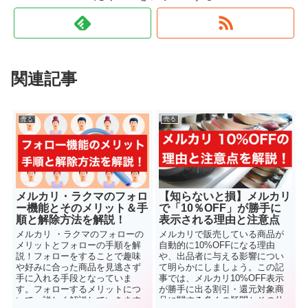
関連記事
売る
売る
メルカリ・ラクマのフォロ
【知らないと損】メルカリ
ー機能とそのメリット＆手
で「10％OFF」が勝手に
順と解除方法を解説！
表示される理由と注意点
メルカリ ・ラクマのフォローの
メルカリで販売している商品が
メリットとフォローの手順を解
自動的に10%OFFになる理由
説！フォローをすることで趣味
や、出品者に与える影響につい
や好みに合った商品を見逃さず
て明らかにしましょう。この記
手に入れる手段となっていま
事では、メルカリ10%OFF表示
す。フォローするメリットにつ
が勝手に出る割引・還元対象商
いて、詳しく解説していきます
品に関する多くの疑問とその仕