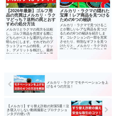
【2026年最新】ゴルフ用
メルカリ・ラクマの隠れた
品の売買はメルカリ・ラク
宝庫！レア商品を見つける
マどっち？送料の罠とおす
ための6つの秘訣
すめの処分方法
メルカリ・ラクマで見つけるこ
とが難しいレアな商品を見つけ
メルカリとラクマの両方を比較
るための6つの秘訣を紹介しま
し、ゴルフ用品を売買する際に
す。コレクションの一部を充実
どちらがベストな選択なのかを
させたり、特別なギフトを見つ
明らかにします。それぞれのプ
けたりと、メルカリ・ラクマの
ラットフォームの特長、メリッ
隠れた宝庫から特別な宝物を見
ト、デメリットを検討し、最終
つけましょう！
的にはあなたにとって最適な選
択肢を見つける手助けをいたし
ます。
メルカリ・ラクマ でモチベーションを上
げる４つの方法！
【メルカリ】すり替え詐欺の対策5選！泣
き寝入りしない動画撮影とプロテクショ
ンタグの使い方