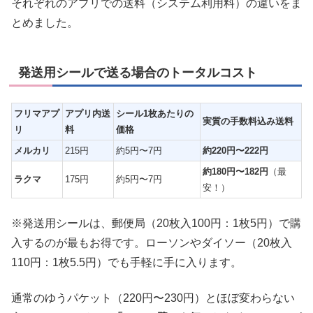
それぞれのアプリでの送料（システム利用料）の違いをま
とめました。
発送用シールで送る場合のトータルコスト
フリマアプ
アプリ内送
シール1枚あたりの
実質の手数料込み送料
リ
料
価格
メルカリ
215円
約5円〜7円
約220円〜222円
約180円〜182円
（最
ラクマ
175円
約5円〜7円
安！）
※発送用シールは、郵便局（20枚入100円：1枚5円）で購
入するのが最もお得です。ローソンやダイソー（20枚入
110円：1枚5.5円）でも手軽に手に入ります。
通常のゆうパケット（220円〜230円）とほぼ変わらない