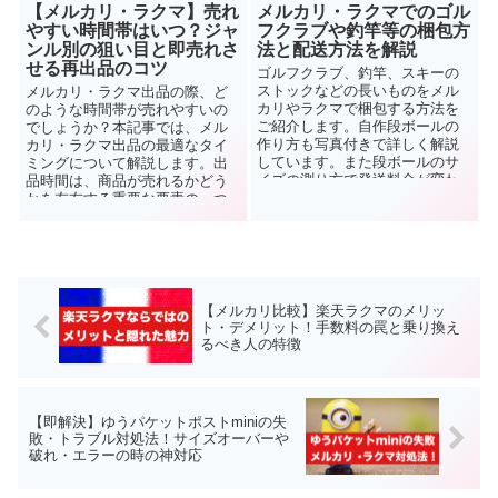
【メルカリ・ラクマ】売れ
メルカリ・ラクマでのゴル
やすい時間帯はいつ？ジャ
フクラブや釣竿等の梱包方
ンル別の狙い目と即売れさ
法と配送方法を解説
せる再出品のコツ
ゴルフクラブ、釣竿、スキーの
ストックなどの長いものをメル
メルカリ・ラクマ出品の際、ど
カリやラクマで梱包する方法を
のような時間帯が売れやすいの
ご紹介します。自作段ボールの
でしょうか？本記事では、メル
作り方も写真付きで詳しく解説
カリ・ラクマ出品の最適なタイ
しています。また段ボールのサ
ミングについて解説します。出
イズの測り方で発送料金が変わ
品時間は、商品が売れるかどう
ってしまう事もありますので、
かを左右する重要な要素の一つ
注意点も含めご覧下さい。
ですので出品に有効な時間帯を
覚えておきましょう。
【メルカリ比較】楽天ラクマのメリッ
ト・デメリット！手数料の罠と乗り換え
るべき人の特徴
【即解決】ゆうパケットポストminiの失
敗・トラブル対処法！サイズオーバーや
破れ・エラーの時の神対応