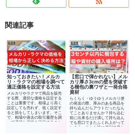
関連記事
売る
売る
知っておきたい！メルカ
【窓口で弾かれない】メル
リ・ラクマの相場を調べて
カリ厚さ3cmの壁を突破す
適正価格を設定する方法
る梱包の裏ワザと一発合格
資材
メルカリやラクマで商品を販売
する際、適切な価格を設定する
らくらく・ゆうゆうメルカリ便
ことは重要です。相場より高く
の発送の際、厚みのある商品を
設定しても売れず、低く設定す
持ち込んだらアウトだったなん
ると損をしてしまいます。そこ
てことありませんか？持ち込む
で、相場や過去の取引履歴を調
前に出来るだけ潰して持ち込ん
べて適切な価格を設定すること
でも窓口でまたふくれ上がって
で、失敗なく商品を販売する方
しまう。そんな時に便利で見た
法を解説します。
めもオシャレに包装できる方法