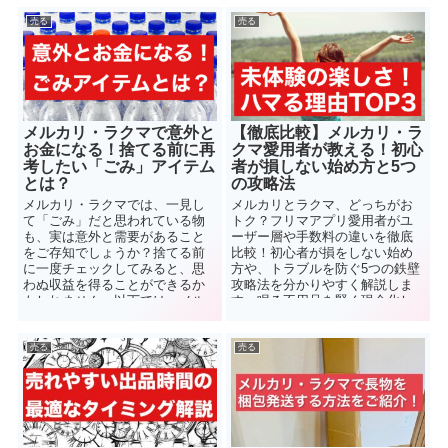
をご紹介します。
売る
売る
メルカリ・ラクマで意外と
【徹底比較】メルカリ・ラ
お金になる！捨てる前に再
クマ愛用者が教える！初心
考したい「ごみ」アイテム
者が損しない始め方と5つ
とは？
の攻略法
メルカリ・ラクマでは、一見し
メルカリとラクマ、どっちがお
て「ごみ」だと思われている物
トク？フリマアプリ愛用者がユ
も、実は意外と需要があること
ーザー層や手数料の違いを徹底
をご存知でしょうか？捨てる前
比較！初心者が損をしない始め
に一度チェックしてみると、思
方や、トラブルを防ぐ5つの鉄壁
わぬ収益を得ることができるか
攻略法を分かりやすく解説しま
もしれません。以下では、メル
す。眠る不用品を賢く現金化し
カリ・ラクマで売れる意外なア
ましょう！
イテムをいくつか...
売る
売る