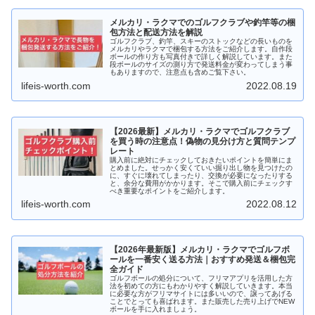
メルカリ・ラクマでのゴルフクラブや釣竿等の梱
包方法と配送方法を解説
ゴルフクラブ、釣竿、スキーのストックなどの長いものを
メルカリやラクマで梱包する方法をご紹介します。自作段
ボールの作り方も写真付きで詳しく解説しています。また
段ボールのサイズの測り方で発送料金が変わってしまう事
もありますので、注意点も含めご覧下さい。
lifeis-worth.com
2022.08.19
【2026最新】メルカリ・ラクマでゴルフクラブ
を買う時の注意点！偽物の見分け方と質問テンプ
レート
購入前に絶対にチェックしておきたいポイントを簡単にま
とめました。せっかく安くていい掘り出し物を見つけたの
に、すぐに壊れてしまったり、交換が必要になったりする
と、余分な費用がかかります。そこで購入前にチェックす
べき重要なポイントをご紹介します。
lifeis-worth.com
2022.08.12
【2026年最新版】メルカリ・ラクマでゴルフボ
ールを一番安く送る方法｜おすすめ発送＆梱包完
全ガイド
ゴルフボールの処分について、フリマアプリを活用した方
法を初めての方にもわかりやすく解説していきます。本当
に必要な方がフリマサイトには多いいので、譲ってあげる
ことでとっても喜ばれます。また販売した売り上げでNEW
ボールを手に入れましょう。