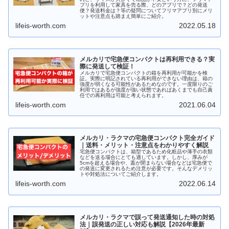
プリを利用して家具を売る際、どのアプリで？どの発送
便？発送料金は？等の疑問についてフリマアプリ別にメリ
ットや注意点も踏まえ簡単にご紹介。
lifeis-worth.com
2022.05.18
メルカリで宅急便コンパクトは再利用できる？実
際に発送して検証！
メルカリで宅急便コンパクトの箱を再利用が可能かを検
証。実際に明記されている再利用ができない理由は、箱の
強度が弱くなる可能性があるためなのです。一度限りのご
利用ではあるが強度が強い状態であればあくまでも自己責
任での再利用は可能と考えられます。
lifeis-worth.com
2021.06.04
メルカリ・ラクマの宅急便コンパクト完全ガイド
｜送料・メリット・注意点をわかりやすく解説
宅急便コンパクトは、箱型であるため化粧品や薄手の衣類
などを送る場合にとても適しています。しかし、厚みが
5cmを超える場合や、蓋が閉まらない場合などは宅急便で
の発送に変更されるため注意が必要です。そんなデメリッ
トや対処法についてご紹介します。
lifeis-worth.com
2022.06.14
メルカリ・ラクマで誤って発送通知した時の対処
法｜誤発送の正しい対応も解説【2026年最新