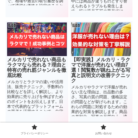
で、相場や過去の取引履歴を調
中には商品が違うものとすり替
べて適切な価格を設定すること
えられるトラブルも発生しま
で、失敗なく商品を販売する方
す。特に返品不可の商品では、
法を解説します。
被害を受けた際の対処方法を知
っておくことが重要です。
売る
売る
メルカリで売れない商品も
【即実践】メルカリ・ラク
ラクマなら売れる？理由と
マで洋服が売れない理由7
特有の売れ筋ジャンルを徹
選！閲覧数が跳ね上がる写
底比較
真と説明文の改善テクニッ
ク
メルカリとラクマの違いや活用
法、販売テクニック、手数料の
メルカリやラクマで洋服が売れ
比較などを詳しく解説し、より
ない主な理由は、出品数の多
効果的に売り上げを伸ばすため
さ、写真の質の問題、価格設定
のポイントをお伝えします。日
の問題などが挙げられます。こ
本で代表的なプラットフォーム
れらの問題に対処するための効
の両者を活用することで、自宅
果的な対策を解説します。商品
にある不要な物を手軽に売却で
の差別化、写真の品質向上、適
きます。
正な価格設定などの対策をマス
ターしましょう。
売る
売る
プライバシーポリシー
お問い合わせ