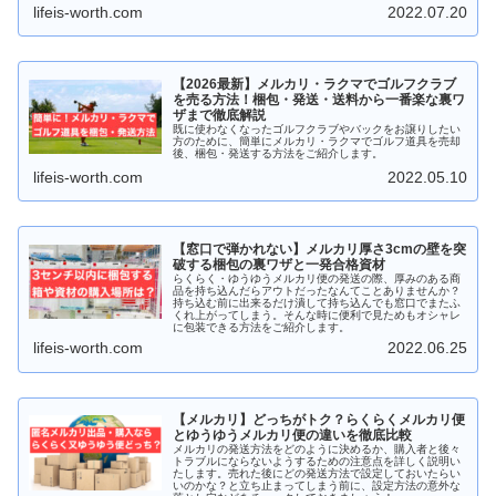
lifeis-worth.com
2022.07.20
【2026最新】メルカリ・ラクマでゴルフクラブ
を売る方法！梱包・発送・送料から一番楽な裏ワ
ザまで徹底解説
既に使わなくなったゴルフクラブやバックをお譲りしたい
方のために、簡単にメルカリ・ラクマでゴルフ道具を売却
後、梱包・発送する方法をご紹介します。
lifeis-worth.com
2022.05.10
【窓口で弾かれない】メルカリ厚さ3cmの壁を突
破する梱包の裏ワザと一発合格資材
らくらく・ゆうゆうメルカリ便の発送の際、厚みのある商
品を持ち込んだらアウトだったなんてことありませんか？
持ち込む前に出来るだけ潰して持ち込んでも窓口でまたふ
くれ上がってしまう。そんな時に便利で見ためもオシャレ
に包装できる方法をご紹介します。
lifeis-worth.com
2022.06.25
【メルカリ】どっちがトク？らくらくメルカリ便
とゆうゆうメルカリ便の違いを徹底比較
メルカリの発送方法をどのように決めるか、購入者と後々
トラブルにならないようするための注意点を詳しく説明い
たします。売れた後にどの発送方法で設定しておいたらい
いのかな？と立ち止まってしまう前に、設定方法の意外な