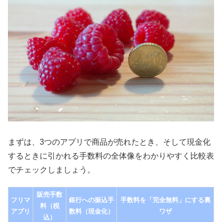
まずは、3つのアプリで商品が売れたとき、そして現金化
するときに引かれる手数料の全体像をわかりやすく比較表
でチェックしましょう。
販売手数
フリマ
銀行への振込手
手数料を「完全無料」にする裏
料（税
アプリ
数料（現金化）
ワザ
込）