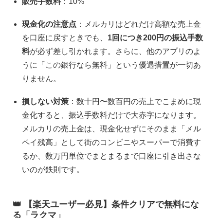
販売手数料
：10%
現金化の注意点
：メルカリはどれだけ高額な売上金
を口座に戻すときでも、
1回につき200円の振込手数
料
が必ず差し引かれます。さらに、他のアプリのよ
うに「この銀行なら無料」という優遇措置が一切あ
りません。
損しない対策
：数十円〜数百円の売上でこまめに現
金化すると、振込手数料だけで大赤字になります。
メルカリの売上金は、現金化せずにそのまま「メル
ペイ残高」として街のコンビニやスーパーで消費す
るか、数万円単位でまとまるまで口座に引き出さな
いのが鉄則です。
👑 【楽天ユーザー必見】条件クリアで無料にな
る「ラクマ」