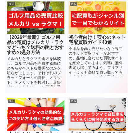
売る
売る
【2026年最新】ゴルフ用
初心者向け！安心のネット
品の売買はメルカリ・ラク
宅配買取ガイド40選
マどっち？送料の罠とおす
不用品を高く売りたいなら専門
すめの処分方法
のネット買取サイトがおすす
め。品物に合わせた買取サイト
メルカリとラクマの両方を比較
を紹介しています。気軽に無料
し、ゴルフ用品を売買する際に
査定も試してみよう。フリマサ
どちらがベストな選択なのかを
イトよりも高額で買い取っても
明らかにします。それぞれのプ
らえるなら、そのまま手放すの
ラットフォームの特長、メリッ
もアリです。
ト、デメリットを検討し、最終
的にはあなたにとって最適な選
択肢を見つける手助けをいたし
ます。
売る
売る