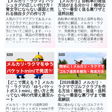
【メルカリ・ラクマ】ハッ
【メルカリ】自転車の発送
シュタグの正しい付け方！
方法がまる分かり！梱包な
青文字にならない原因と売
しで一番安く送る裏ワザと
れる独自タグの作り方
送料比較
人気のフリマアプリであるメル
自転車の発送方法と送料を初心
カリとラクマにおけるハッシュ
者向けに解説。メルカリ・ラク
タグの付け方と、効果的な使い
マで安く送る方法、梱包のコ
方についてご紹介します。ハッ
ツ、失敗例まで紹介。送料をか
シュタグは、商品の可視性を高
けない手渡しや引越し時の処分
めたり、ターゲットユーザーに
方法も解説。どの配送業者が最
リーチするための重要な要素で
適なのか、また梱包まで行って
す。しかし、適切なハッシュタ
くれるサービス等について分か
グの選択や使い方には注意が必
りやすくご紹介します。
要です。そこで、具体的な方法
売る
売る
やポイントについて解説してい
きます。
【どこで買える？】メルカ
【2026最新】メルカリ・
リ・ラクマの「ゆうパケッ
ラクマでゴルフクラブを売
トポストmini」使い方と売
る方法！梱包・発送・送料
ってない時の代替え最安ル
から一番楽な裏ワザまで徹
ート
底解説
メルカリ・ラクマ の送料160
既に使わなくなったゴルフクラ
円！ゆうパケットポストminiで手
ブやバックをお譲りしたい方の